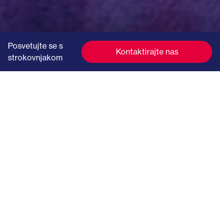
Posvetujte se s
Kontaktirajte nas
strokovnjakom
Široka ponudba
elektromateriala, svetil in orodja
za inštalacije
EK trgovina je pravi naslov, ko se lotite novega elektro projekta ali
potrebujete rezervne dele pri popravilih. S široko ponudbo
raznolikega elektromateriala in inštalacijskega materiala vam
nudimo posamezne elemente, orodje in pripomočke za delo na
elektro projektih.
V EK trgovini so vam na voljo priznane blagovne znamke preverjene
kakovosti.