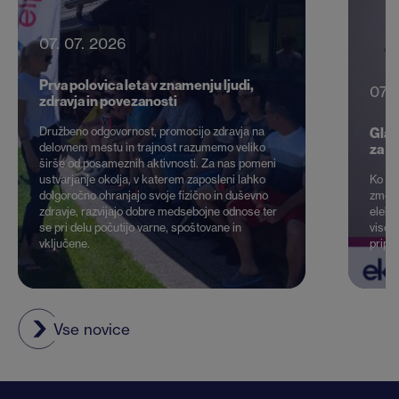
07. 07. 2026
Prva polovica leta v znamenju ljudi,
07.
zdravja in povezanosti
Družbeno odgovornost, promocijo zdravja na
Glav
delovnem mestu in trajnost razumemo veliko
za š
širše od posameznih aktivnosti. Za nas pomeni
ustvarjanje okolja, v katerem zaposleni lahko
Ko in
dolgoročno ohranjajo svoje fizično in duševno
zmoglj
zdravje, razvijajo dobre medsebojne odnose ter
elekt
se pri delu počutijo varne, spoštovane in
visoko
vključene.
pripr
Vse novice