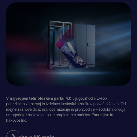
V največjem tehnološkem parku 4.0
v jugovzhodni Evropi
poskrbimo za razvoj in izdelavo kovinskih izdelkov po vaših željah. Od
idejne zasnove do izrisa, optimizacije in proizvodnje – sodobna orodja
omogočajo izdelavo najbolj kompleksnih načrtov. Zanesljivo in
kakovostno.
Več o EK metal