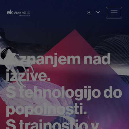
SI
Z znanjem nad
izzive.
S tehnologijo do
popolnosti.
S trajnostjo v