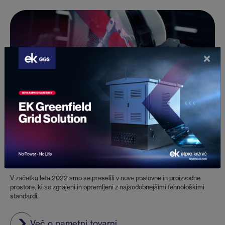
×
Vaš tehnološki partner
S tehnologijo do popolnosti.
V začetku leta 2022 smo se preselili v nove poslovne in proizvodne
prostore, ki so zgrajeni in opremljeni z najsodobnejšimi tehnološkimi
standardi.
Več o pametni tovarni