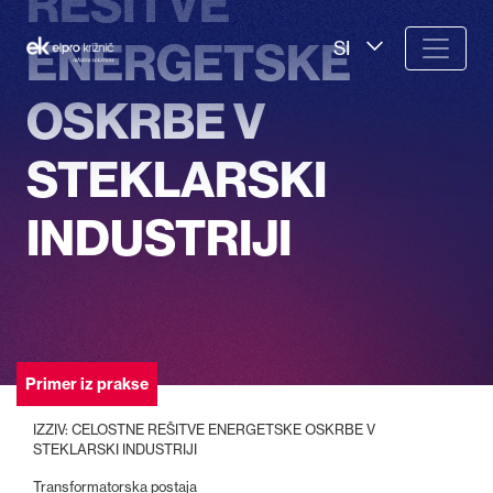
REŠITVE
ENERGETSKE
SI
OSKRBE V
STEKLARSKI
INDUSTRIJI
Primer iz prakse
IZZIV: CELOSTNE REŠITVE ENERGETSKE OSKRBE V
STEKLARSKI INDUSTRIJI
Transformatorska postaja