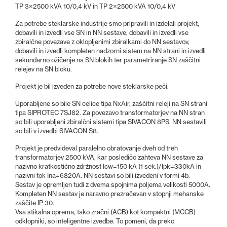
TP 3×2500 kVA 10/0,4 kV in TP 2×2500 kVA 10/0,4 kV
Za potrebe steklarske industrije smo pripravili in izdelali projekt,
dobavili in izvedli vse SN in NN sestave, dobavili in izvedli vse
zbiralčne povezave z oklopljenimi zbiralkami do NN sestavov,
dobavili in izvedli kompleten nadzorni sistem na NN strani in izvedli
sekundarno ožičenje na SN blokih ter parametriranje SN zaščitni
relejev na SN bloku.
Projekt je bil izveden za potrebe nove steklarske peči.
Uporabljene so bile SN celice tipa NxAir, zaščitni releji na SN strani
tipa SIPROTEC 7SJ82. Za povezavo transformatorjev na NN stran
so bili uporabljeni zbiralčni sistemi tipa SIVACON 8PS. NN sestavili
so bili v izvedbi SIVACON S8.
Projekt je predvideval paralelno obratovanje dveh od treh
transformatorjev 2500 kVA, kar posledičo zahteva NN sestave za
nazivno kratkostično zdržnost Icw=150 kA (1 sek.)/Ipk=330kA in
nazivni tok Ina=6820A. NN sestavi so bili izvedeni v formi 4b.
Sestav je opremljen tudi z dvema spojnima poljema velikosti 5000A.
Kompleten NN sestav je naravno prezračevan v stopnji mehanske
zaščite IP 30.
Vsa stikalna oprema, tako zračni (ACB) kot kompaktni (MCCB)
odklopniki, so inteligentne izvedbe. To pomeni, da preko