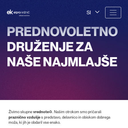
SI
PREDNOVOLETNO
DRUŽENJE ZA
NAŠE NAJMLAJŠE
vrednote
Živimo skupne
♻️. Našim otrokom smo pričarali
praznično vzdušje
s predstavo, delavnico in obiskom dobrega
moža, ki jih je obdaril vse enako.