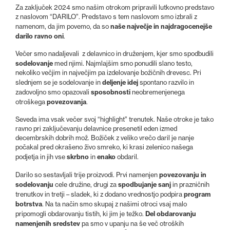
Za zaključek 2024 smo našim otrokom pripravili lutkovno predstavo
z naslovom “DARILO”. Predstavo s tem naslovom smo izbrali z
naše največje in najdragocenejše
namenom, da jim povemo, da so
darilo ravno oni
.
Večer smo nadaljevali z delavnico in druženjem, kjer smo spodbudili
sodelovanje
med njimi. Najmlajšim smo ponudili slano testo,
nekoliko večjim in največjim pa izdelovanje božičnih drevesc. Pri
deljenje idej
slednjem se je sodelovanje in
spontano razvilo in
sposobnosti
zadovoljno smo opazovali
neobremenjenega
povezovanja
otroškega
.
Seveda ima vsak večer svoj “highlight” trenutek. Naše otroke je tako
ravno pri zaključevanju delavnice presenetil eden izmed
decembrskih dobrih mož. Božiček z veliko vrečo daril je nanje
počakal pred okrašeno živo smreko, ki krasi zelenico našega
skrbno
enako
podjetja in jih vse
in
obdaril.
povezovanju in
Darilo so sestavljali trije proizvodi. Prvi namenjen
sodelovanju
spodbujanje sanj
cele družine, drugi za
in prazničnih
program
trenutkov in tretji – sladek, ki z dodano vrednostjo podpira
botrstva
. Na ta način smo skupaj z našimi otroci vsaj malo
Del obdarovanju
pripomogli obdarovanju tistih, ki jim je težko.
namenjenih sredstev
pa smo v upanju na še več otroških