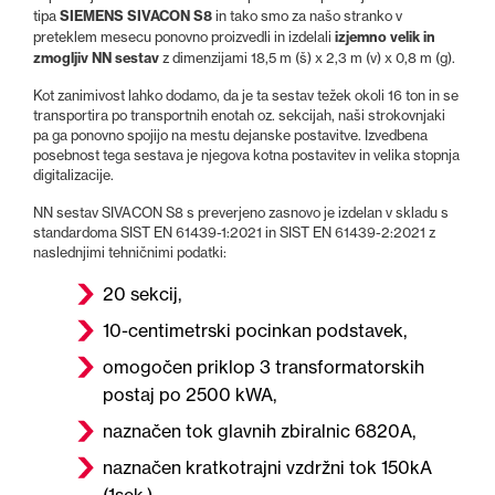
SIEMENS SIVACON S8
tipa
in tako smo za našo stranko v
izjemno velik in
preteklem mesecu ponovno proizvedli in izdelali
zmogljiv NN sestav
z dimenzijami 18,5 m (š) x 2,3 m (v) x 0,8 m (g).
Kot zanimivost lahko dodamo, da je ta sestav težek okoli 16 ton in se
transportira po transportnih enotah oz. sekcijah, naši strokovnjaki
pa ga ponovno spojijo na mestu dejanske postavitve. Izvedbena
posebnost tega sestava je njegova kotna postavitev in velika stopnja
digitalizacije.
NN sestav SIVACON S8 s preverjeno zasnovo je izdelan v skladu s
standardoma SIST EN 61439-1:2021 in SIST EN 61439-2:2021 z
naslednjimi tehničnimi podatki:
20 sekcij,
10-centimetrski pocinkan podstavek,
omogočen priklop 3 transformatorskih
postaj po 2500 kWA,
naznačen tok glavnih zbiralnic 6820A,
naznačen kratkotrajni vzdržni tok 150kA