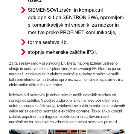
(1sek.),
SIEMENSOVI zračni in kompaktni
odklopniki tipa SENTRON 3WA, opremljeni
s komunikacijskimi vmesniki za nadzor in
meritve preko PROFINET komunikacije,
forma sestava 4b,
stopnja mehanske zaščite IP31.
Za ta sestav smo v proizvodnji EK Metal najprej izdelali ustrezno
ohišje in sestavne dele iz pločevine, v proizvodnji EK Electric pa so
nato naši strokovnjaki z elektro področja skladno z načrti vgradili
bakrene elemente in stikalno opremo, ožičili omare in sparametrirali
elektroniko stikalnih elementov.
Izdelava NN sestavov je dober primer naših celovitih storitev od
razvoja do izdelka. V podjetju Elpro Križnič namreč poskrbimo za
celoten proces načrtovanja, izdelave kovinskih in bakrenih sestavnih
delov ter za celotno montažo električne opreme. Tako lahko končni
izdelek popolnoma prilagodimo potrebam in zahtevam naših
naročnikov ter zagotovimo vrhunsko kakovost sestavov po meri.