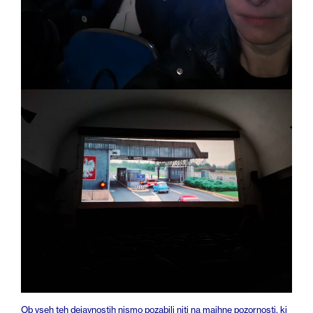
Ob vseh teh dejavnostih nismo pozabili niti na majhne pozornosti, ki