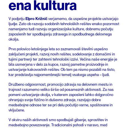
ena kultura
Elpro Križnič
V podjetju
verjamemo, da uspešne projekte ustvarjajo
ljudje. Zato ob razvoju sodobnih tehnoloških rešitev enako pozornost
namenjamo tudi razvoju organizacijske kulture, dobremu počutju
zaposlenih ter spodbujanju zdravega in spodbudnega delovnega
okolja.
Prvo polovico letošnjega leta so zaznamovali številni uspešno
zaključeni projekti, razvoj novih rešitev, sodelovanje z domačimi in
tujimi partnerji ter zahtevni tehnološki izzivi. Večina naše energije je
bila usmerjena v delo za kupce, razvoj pametne proizvodnje in
ustvarjanje kakovostnih rešitev. Ob tem pa nismo pozabili na tisto,
kar predstavlja najpomembnejši temelj vsakega uspeha – ljudi.
Družbeno odgovornost, promocijo zdravja na delovnem mestu in
trajnost razumemo veliko širše od posameznih aktivnosti. Za nas
pomeni ustvarjanje okolja, v katerem zaposleni lahko dolgoročno
ohranjajo svoje fizično in duševno zdravje, razvijajo dobre
medsebojne odnose ter se pri delu počutijo varne, spoštovane in
vključene.
V okviru naših aktivnosti smo spodbujali gibanje, sprostitev in
medsebojno povezovanje. Tradicionalni pohodi v naravo, med