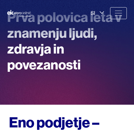
Prva polovica leta v
SI
znamenju ljudi,
zdravja in
povezanosti
Eno podjetje –