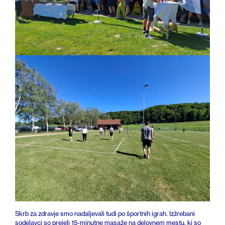
Skrb za zdravje smo nadaljevali tudi po športnih igrah. Izžrebani
sodelavci so prejeli 15-minutne masaže na delovnem mestu, ki so