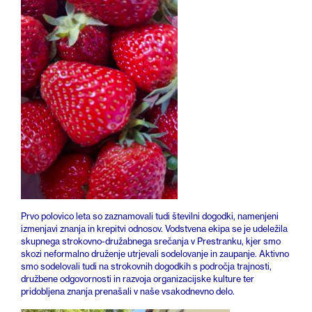
Prvo polovico leta so zaznamovali tudi številni dogodki, namenjeni
izmenjavi znanja in krepitvi odnosov. Vodstvena ekipa se je udeležila
skupnega strokovno-družabnega srečanja v Prestranku, kjer smo
skozi neformalno druženje utrjevali sodelovanje in zaupanje. Aktivno
smo sodelovali tudi na strokovnih dogodkih s področja trajnosti,
družbene odgovornosti in razvoja organizacijske kulture ter
pridobljena znanja prenašali v naše vsakodnevno delo.