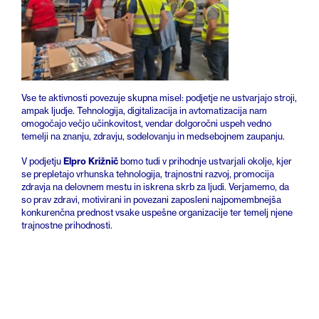
Vse te aktivnosti povezuje skupna misel: podjetje ne ustvarjajo stroji,
ampak ljudje. Tehnologija, digitalizacija in avtomatizacija nam
omogočajo večjo učinkovitost, vendar dolgoročni uspeh vedno
temelji na znanju, zdravju, sodelovanju in medsebojnem zaupanju.
Elpro Križnič
V podjetju
bomo tudi v prihodnje ustvarjali okolje, kjer
se prepletajo vrhunska tehnologija, trajnostni razvoj, promocija
zdravja na delovnem mestu in iskrena skrb za ljudi. Verjamemo, da
so prav zdravi, motivirani in povezani zaposleni najpomembnejša
konkurenčna prednost vsake uspešne organizacije ter temelj njene
trajnostne prihodnosti.